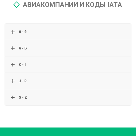
АВИАКОМПАНИИ И КОДЫ IATA
0 - 9
A - B
C - I
J - R
S - Z