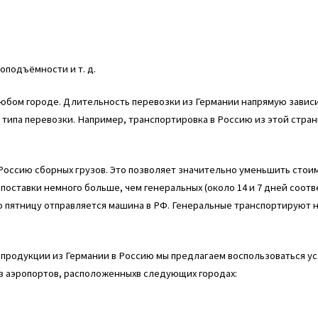
оподъёмности и т. д.
любом городе. Длительность перевозки из Германии напрямую завис
т типа перевозки. Например, транспортировка в Россию из этой стран
Россию сборных грузов. Это позволяет значительно уменьшить стои
и поставки немного больше, чем генеральных (около 14 и 7 дней соотв
ю пятницу отправляется машина в РФ. Генеральные транспортируют 
продукции из Германии в Россию мы предлагаем воспользоваться ус
из аэропортов, расположенныхв следующих городах: