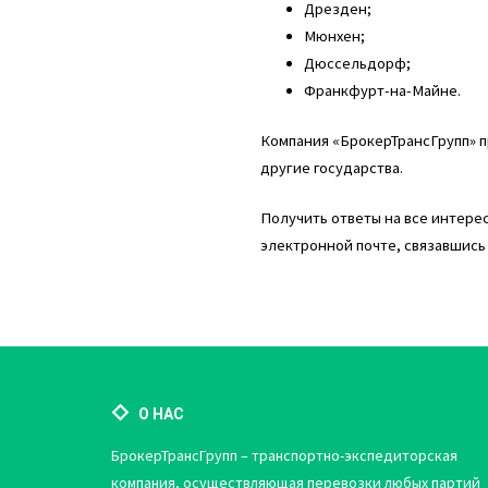
Дрезден;
Мюнхен;
Дюссельдорф;
Франкфурт-на-Майне.
Компания «БрокерТрансГрупп» п
другие государства.
Получить ответы на все интере
электронной почте, связавшис
О НАС
БрокерТрансГрупп – транспортно-экспедиторская
компания, осуществляющая перевозки любых партий