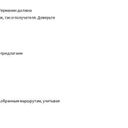
 Германии должна
, так и получателя. Доверьте
е предлагаем
добранным маршрутам, учитывая