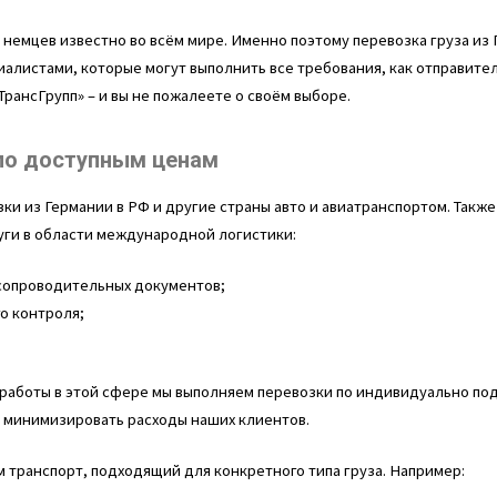
 немцев известно во всём мире. Именно поэтому перевозка груза из
алистами, которые могут выполнить все требования, как отправителя
рансГрупп» – и вы не пожалеете о своём выборе.
по доступным ценам
ки из Германии в РФ и другие страны авто и авиатранспортом. Такж
ги в области международной логистики:
сопроводительных документов;
о контроля;
 работы в этой сфере мы выполняем перевозки по индивидуально по
т минимизировать расходы наших клиентов.
 транспорт, подходящий для конкретного типа груза. Например: